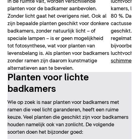
in de ruimte valt, worden verschillende
luchtvochti
planten voor de badkamer aanbevolen.
kamers, lig
Zonder licht gaat het overigens niet. Ook al
80 %. Daardo
zijn bepaalde planten geschikt voor donkere
cactussen o
badkamers, zonder natuurlijk licht – of
geschikt. Z
speciale lampen – is er geen mogelijkheid
regelmatig f
tot fotosynthese, wat voor planten van
bijvoorbeel
levensbelang is. Als planten voor badkamers
luchtvochti
zonder ramen zijn daarom kunstmatige
schimmelvo
alternatieven aan te bevelen.
Planten voor lichte
badkamers
Wie op zoek is naar planten voor badkamers met
ramen die veel licht garanderen, heeft een ruime
keuze. Veel planten die geschikt zijn voor badkamers
houden namelijk ook van zonlicht. De volgende
soorten doen het bijzonder goed: