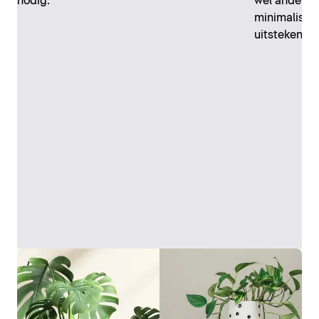
nodig.
wel anders, 
minimalisti
uitstekende