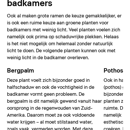
badkamers
Ook al maken grote ramen de keuze gemakkelijker, er
is ook een ruime keuze aan groene planten voor
badkamers met weinig licht. Veel planten voelen zich
namelijk ook prima op schaduwrijke plekken. Helaas
is het niet mogelijk om helemaal zonder natuurlijk
licht te doen. De volgende planten kunnen ook met
weinig licht in de badkamer overleven.
Bergpalm
Pothos
Deze plant voelt zich bijzonder goed in
Ook in half
halfschaduw en ook de vochtigheid in de
(pothos) goe
badkamer vormt geen probleem. De
bijzonder p
bergpalm is dit namelijk gewend vanuit haar
planten zoe
oorsprong in de regenwouden van Zuid-
ruimte. Dank
Amerika. Daarom moet ze ook voldoende
namelijk id
water krijgen – al moet stilstaand water,
esthetisch 
zoals vaak, vermeden worden. Met deze
creëren. Bij