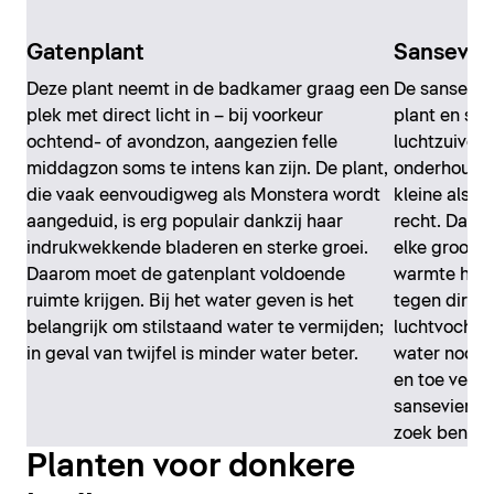
Gatenplant
Sansevier
Deze plant neemt in de badkamer graag een
De sansevier
plek met direct licht in – bij voorkeur
plant en sta
ochtend- of avondzon, aangezien felle
luchtzuivera
middagzon soms te intens kan zijn. De plant,
onderhoudsv
die vaak eenvoudigweg als Monstera wordt
kleine als g
aangeduid, is erg populair dankzij haar
recht. Daard
indrukwekkende bladeren en sterke groei.
elke groott
Daarom moet de gatenplant voldoende
warmte houd
ruimte krijgen. Bij het water geven is het
tegen direct
belangrijk om stilstaand water te vermijden;
luchtvochtig
in geval van twijfel is minder water beter.
water nodig 
en toe verg
sansevieria 
zoek bent na
Planten voor donkere