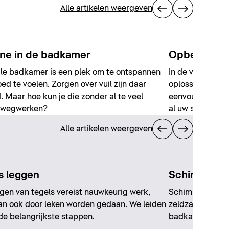
Alle artikelen weergeven
ne in de badkamer
Opbergruim
le badkamer is een plek om te ontspannen
In de volgende 8
oed te voelen. Zorgen over vuil zijn daar
oplossingen er 
. Maar hoe kun je die zonder al te veel
eenvoudig kunt 
 wegwerken?
al uw spullen.
Alle artikelen weergeven
s leggen
Schimmel i
gen van tegels vereist nauwkeurig werk,
Schimmel is een
an ook door leken worden gedaan. We leiden
zeldzame gast. 
de belangrijkste stappen.
badkamer kunt 