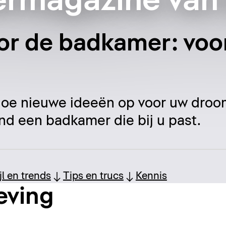
rmagazine van 
oor de badkamer: voor
 doe nieuwe ideeën op voor uw dr
nd een badkamer die bij u past.
ijl en trends
Tips en trucs
Kennis
eving