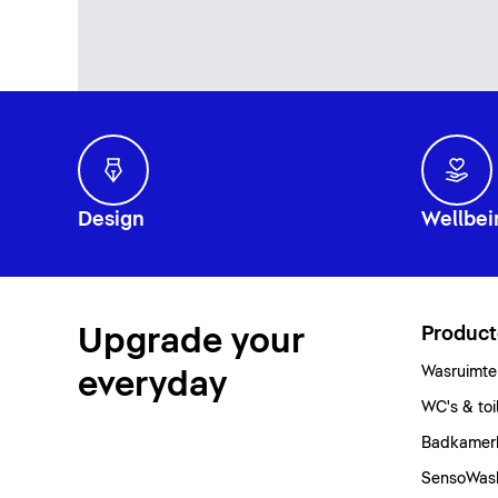
Design
Wellbei
Upgrade your
Produc
Wasruimte
everyday
WC's & toi
Badkamer
SensoWas