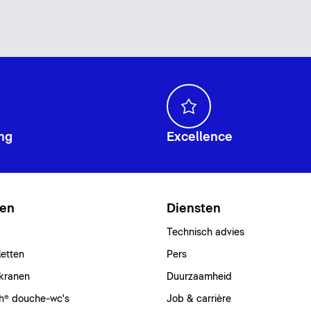
ng
Excellence
ten
Diensten
Technisch advies
letten
Pers
kranen
Duurzaamheid
h® douche-wc's
Job & carrière