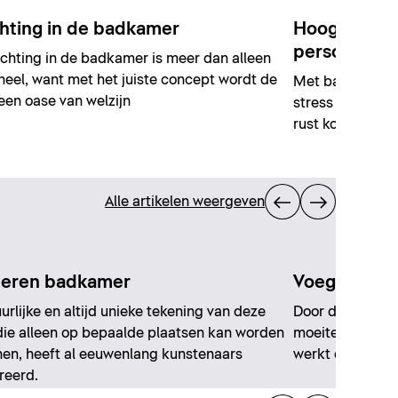
chting in de badkamer
Hoogwaardig
personen
ichting in de badkamer is meer dan alleen
neel, want met het juiste concept wordt de
Met baden voor
een oase van welzijn
stress van alle
rust komen.
Alle artikelen weergeven
eren badkamer
Voegen schi
urlijke en altijd unieke tekening van deze
Door de voegen 
die alleen op bepaalde plaatsen kan worden
moeite mooie a
en, heeft al eeuwenlang kunstenaars
werkt deze tren
reerd.