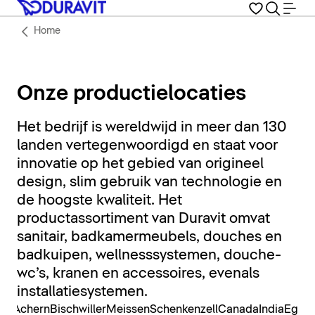
Home
Onze productielocaties
Het bedrijf is wereldwijd in meer dan 130
landen vertegenwoordigd en staat voor
innovatie op het gebied van origineel
design, slim gebruik van technologie en
de hoogste kwaliteit. Het
productassortiment van Duravit omvat
sanitair, badkamermeubels, douches en
badkuipen, wellnesssystemen, douche-
wc’s, kranen en accessoires, evenals
installatiesystemen.
erg
Achern
Bischwiller
Meissen
Schenkenzell
Canada
India
Egyp