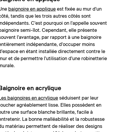
Une
baignoire en applique
est fixée au mur d'un
côté, tandis que les trois autres côtés sont
indépendants. C'est pourquoi on l'appelle souvent
baignoire semi-îlot. Cependant, elle présente
souvent l'avantage, par rapport à une baignoire
entièrement indépendante, d'occuper moins
d'espace en étant installée directement contre le
mur et de permettre l'utilisation d'une robinetterie
murale.
Baignoire en acrylique
Les baignoires en acrylique
séduisent par leur
toucher agréablement lisse. Elles possèdent en
outre une surface blanche brillante, facile à
entretenir. La bonne malléabilité et la robustesse
du matériau permettent de réaliser des designs