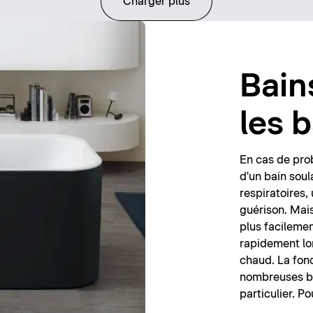
Charger plus
Bain
les 
En cas de prob
d'un bain sou
respiratoires,
guérison. Mais
plus facilemen
rapidement lo
chaud. La fonc
nombreuses ba
particulier. Po