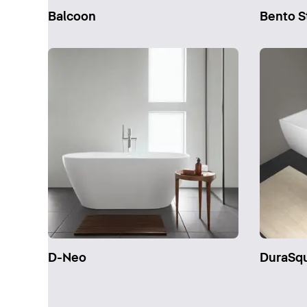
Balcoon
Bento S
D-Neo
DuraSq