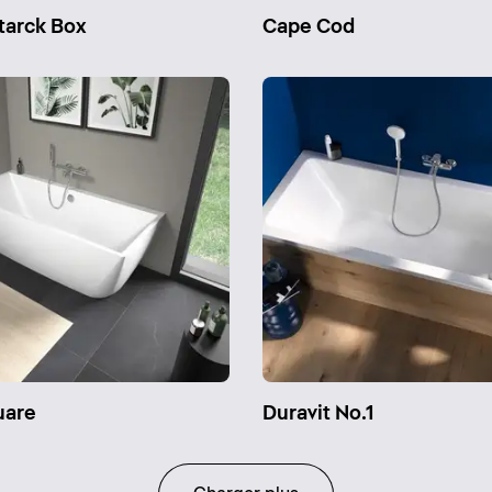
tarck Box
Cape Cod
uare
Duravit No.1