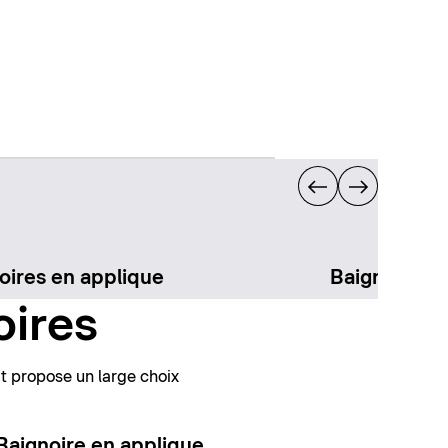
oires en applique
Baignoires 
oires
t propose un large choix
Baignoire en applique