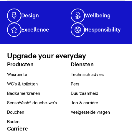
Design
Wellbeing
Excellence
Responsibility
Upgrade your everyday
Producten
Diensten
Wasruimte
Technisch advies
WC's & toiletten
Pers
Badkamerkranen
Duurzaamheid
SensoWash® douche-wc's
Job & carrière
Douchen
Veelgestelde vragen
Baden
Carrière