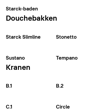
Starck-baden
Douchebakken
Starck Slimline
Stonetto
Sustano
Tempano
Kranen
B.1
B.2
C.1
Circle