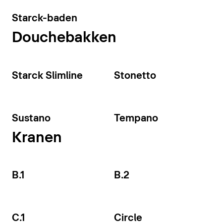
Starck-baden
Douchebakken
Starck Slimline
Stonetto
Sustano
Tempano
Kranen
B.1
B.2
C.1
Circle