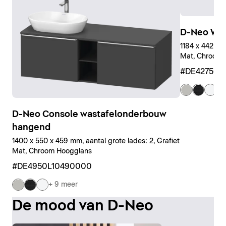
D-Neo Wa
1184 x 442 x 4
Mat, Chroom 
#DE427501
+ 
D-Neo Console wastafelonderbouw
hangend
1400 x 550 x 459 mm, aantal grote lades: 2, Grafiet
Mat, Chroom Hoogglans
#DE4950L10490000
+ 9 meer
De mood van D-Neo