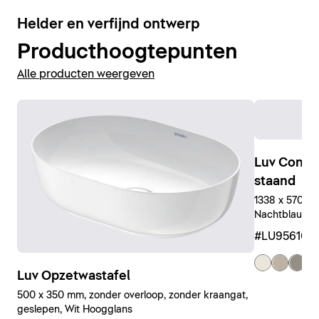
5
Helder en verfijnd ontwerp
Producthoogtepunten
Alle producten weergeven
Luv Conso
staand
1338 x 570 x 7
Nachtblauw Z
#LU956109
+ 
Luv Opzetwastafel
500 x 350 mm, zonder overloop, zonder kraangat,
geslepen, Wit Hoogglans