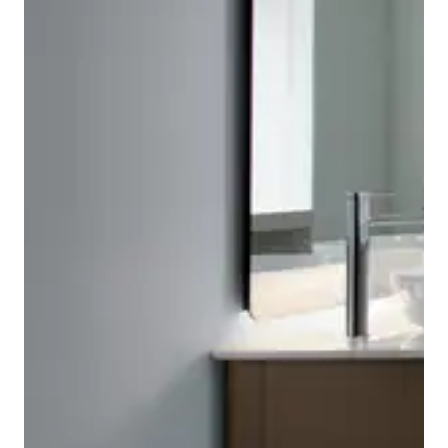
De badkamermeubels uit de Duravit Luv-serie zijn nog
een bewijs van Manz' uitgesproken gevoel voor
De Duravit Luv-consoleplaten van kwartssteen of
materialen en kleuren. De modern geïnterpreteerde
massief Amerikaans notenhout kunnen individueel