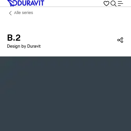
Alle series
B.2
Dez
Design by Duravit