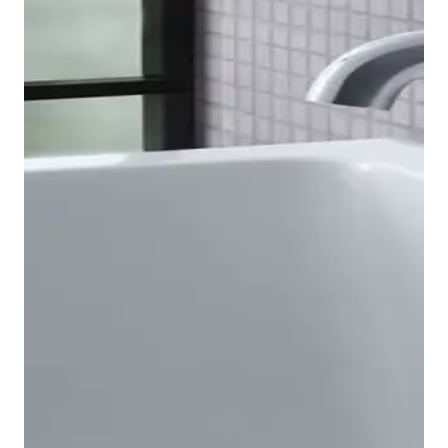
Bidetkranen weergeven
De B.2 eengreeps badkranen zijn verkrijgbaar in
Opbouw- en Inbouwvarianten, waarbij de laatste kan
worden gecombineerd met onze universele
baduitloop. Bijzonder opvallend zijn ook de
gemakkelijk te begrijpen en slijtvaste symbolen, die
zorgen voor een eenvoudige bediening van de
inbouwkraan. Bij de opbouwbadkraan is de
baduitloop geïntegreerd, waarbij de omschakeling
naar de Handdouche gebeurt met een trekker. Zo
bieden ze oplossingen voor elke
badkuip
. Daarbij
altijd in het middelpunt: de tijdloze look, het
aangename gevoel en de eenvoudige bediening.
Voor de doucheruimte biedt het B.2-assortiment
geschikte producten voor vrijwel elke
badkamersituatie: Inbouwkranen voor één of twee
Badkranen weergeven