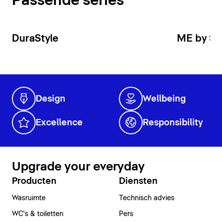
Passende series
DuraStyle
ME by St
Design
Wellbeing
Excellence
Responsibility
Upgrade your everyday
Producten
Diensten
Wasruimte
Technisch advies
WC's & toiletten
Pers