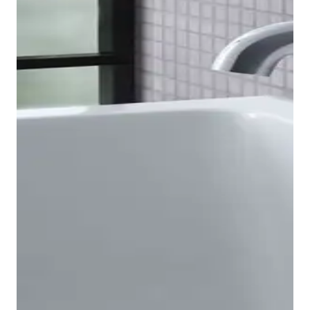
Bidetkranen weergeven
De B.2 eengreeps badkranen zijn verkrijgbaar in
Opbouw- en Inbouwvarianten, waarbij de laatste kan
worden gecombineerd met onze universele
baduitloop. Bijzonder opvallend zijn ook de
gemakkelijk te begrijpen en slijtvaste symbolen, die
zorgen voor een eenvoudige bediening van de
inbouwkraan. Bij de opbouwbadkraan is de
baduitloop geïntegreerd, waarbij de omschakeling
naar de Handdouche gebeurt met een trekker. Zo
bieden ze oplossingen voor elke
badkuip
. Daarbij
altijd in het middelpunt: de tijdloze look, het
aangename gevoel en de eenvoudige bediening.
Voor de doucheruimte biedt het B.2-assortiment
geschikte producten voor vrijwel elke
badkamersituatie: Inbouwkranen voor één of twee
Badkranen weergeven