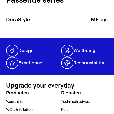
Passende series
DuraStyle
ME by St
Design
Wellbeing
Excellence
Responsibility
Upgrade your everyday
Producten
Diensten
Wasruimte
Technisch advies
WC's & toiletten
Pers