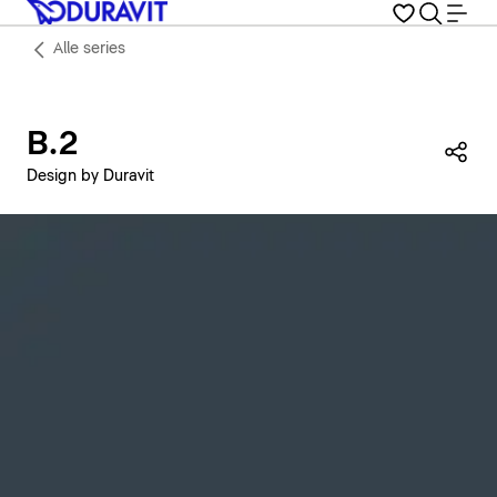
Alle series
B.2
Dez
Design by Duravit