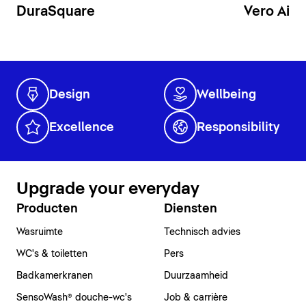
DuraSquare
Vero Air
Design
Wellbeing
Excellence
Responsibility
Upgrade your everyday
Producten
Diensten
Wasruimte
Technisch advies
WC's & toiletten
Pers
Badkamerkranen
Duurzaamheid
SensoWash® douche-wc's
Job & carrière