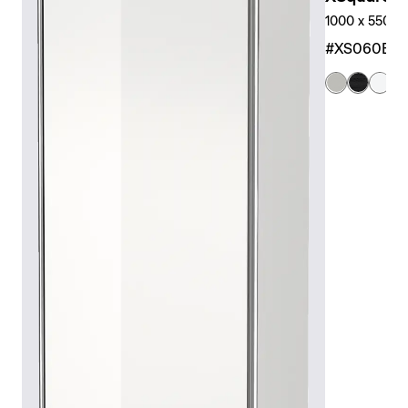
1000 x 550 x 
#XS060E0
+ 