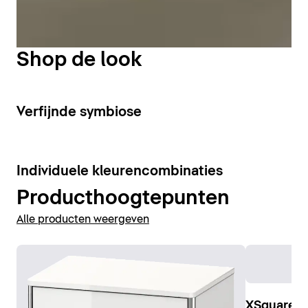
optimale verlichting van de wasplaats.
Wastafelonderkasten weergeven
Shop de look
Spiegel weergeven
Spiegelkast weergeven
3
Verfijnde symbiose
4
Individuele kleurencombinaties
Producthoogtepunten
Alle producten weergeven
XSquare C