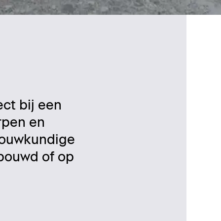
ct bij een
erpen en
 bouwkundige
ebouwd of op