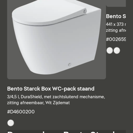
Bento Sta
441 x 373 mm,
zitting afnee
#00265932
Bento Starck Box WC-pack staand
3/4,5 l, DuraShield, met zachtsluitend mechanisme,
zitting afneembaar, Wit Zijdemat
#D4600200