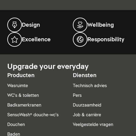
Design
Wellbeing
Excellence
Responsibility
Upgrade your everyday
Producten
Diensten
Wasruimte
Technisch advies
WC's & toiletten
Pers
Badkamerkranen
Duurzaamheid
SensoWash® douche-wc's
Job & carrière
Douchen
Veelgestelde vragen
Baden