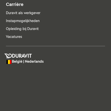
Carrière
Duravit als werkgever
Instapmogelijkheden
Opleiding bij Duravit
Vacatures
België | Nederlands
Colofon
Privacyverklaring
klokkenluidersysteem
Zorgvuldigheid in de toeleveringsketen
Privacyinstellingen