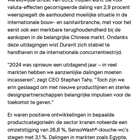
wereldwijde omzet van 631,2 miljoen euro. De voor
valuta-effecten gecorrigeerde daling van 2,9 procent
weerspiegelt de aanhoudend moeilijke situatie in de
internationale bouw- en sanitairbranche, met voor het
eerst ook een merkbare terughoudendheid bij de
aankopen in de belangrijke Chinese markt. Ondanks
deze uitdagingen wist Duravit zich stabiel te
handhaven in de internationale concurrentiestrijd.
"2024 was opnieuw een uitdagend jaar – in veel
markten hebben we aanzienlijke dalingen moeten
incasseren", zegt CEO Stephan Tahy. "Toch zijn we
erin geslaagd om met nieuwe productlijnen en sterke
designpartnerschappen belangrijke impulsen voor de
toekomst te geven."
Er waren positieve ontwikkelingen in bepaalde
productcategorieën: de sector kranen noteerde een
omzetstijging van 26,8 %, SensoWash®-douche-wc's
stegen met 3,1 %. Dalingen in markten zoals Egypte,