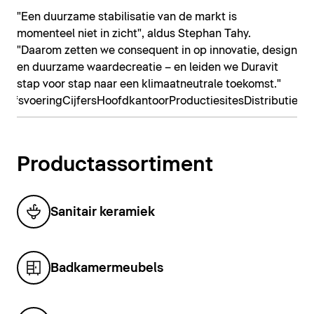
"Een duurzame stabilisatie van de markt is
momenteel niet in zicht", aldus Stephan Tahy.
"Daarom zetten we consequent in op innovatie, design
en duurzame waardecreatie – en leiden we Duravit
stap voor stap naar een klimaatneutrale toekomst."
rijfsvoering
Cijfers
Hoofdkantoor
Productiesites
Distributiebe
Productassortiment
Sanitair keramiek
Badkamermeubels