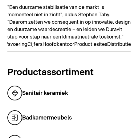
"Een duurzame stabilisatie van de markt is
momenteel niet in zicht", aldus Stephan Tahy.
"Daarom zetten we consequent in op innovatie, design
en duurzame waardecreatie – en leiden we Duravit
stap voor stap naar een klimaatneutrale toekomst."
rijfsvoering
Cijfers
Hoofdkantoor
Productiesites
Distributiebe
Productassortiment
Sanitair keramiek
Badkamermeubels