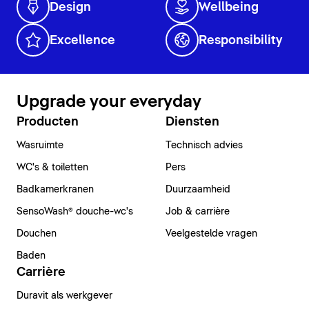
Design
Wellbeing
Excellence
Responsibility
Upgrade your everyday
Producten
Diensten
Wasruimte
Technisch advies
WC's & toiletten
Pers
Badkamerkranen
Duurzaamheid
SensoWash® douche-wc's
Job & carrière
Douchen
Veelgestelde vragen
Baden
Carrière
Duravit als werkgever