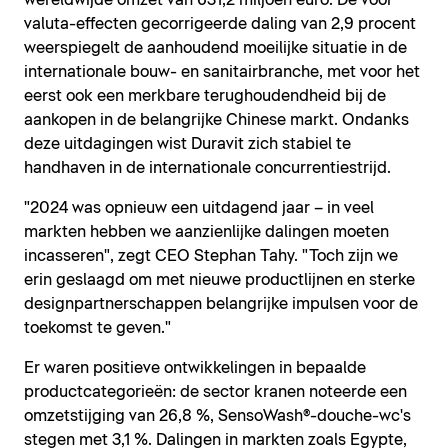
wereldwijde omzet van 631,2 miljoen euro. De voor
valuta-effecten gecorrigeerde daling van 2,9 procent
weerspiegelt de aanhoudend moeilijke situatie in de
internationale bouw- en sanitairbranche, met voor het
eerst ook een merkbare terughoudendheid bij de
aankopen in de belangrijke Chinese markt. Ondanks
deze uitdagingen wist Duravit zich stabiel te
handhaven in de internationale concurrentiestrijd.
"2024 was opnieuw een uitdagend jaar – in veel
markten hebben we aanzienlijke dalingen moeten
incasseren", zegt CEO Stephan Tahy. "Toch zijn we
erin geslaagd om met nieuwe productlijnen en sterke
designpartnerschappen belangrijke impulsen voor de
toekomst te geven."
Er waren positieve ontwikkelingen in bepaalde
productcategorieën: de sector kranen noteerde een
omzetstijging van 26,8 %, SensoWash®-douche-wc's
stegen met 3,1 %. Dalingen in markten zoals Egypte,