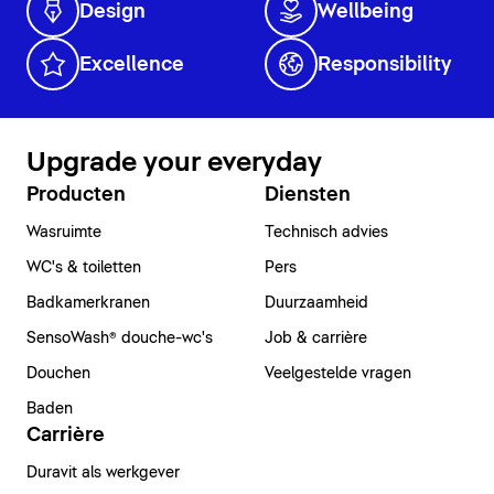
Design
Wellbeing
Excellence
Responsibility
Upgrade your everyday
Producten
Diensten
Wasruimte
Technisch advies
WC's & toiletten
Pers
Badkamerkranen
Duurzaamheid
SensoWash® douche-wc's
Job & carrière
Douchen
Veelgestelde vragen
Baden
Carrière
Duravit als werkgever