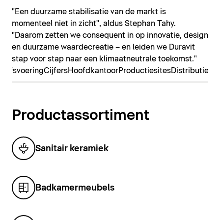
"Een duurzame stabilisatie van de markt is
momenteel niet in zicht", aldus Stephan Tahy.
"Daarom zetten we consequent in op innovatie, design
en duurzame waardecreatie – en leiden we Duravit
stap voor stap naar een klimaatneutrale toekomst."
rijfsvoering
Cijfers
Hoofdkantoor
Productiesites
Distributiebe
Productassortiment
Sanitair keramiek
Badkamermeubels