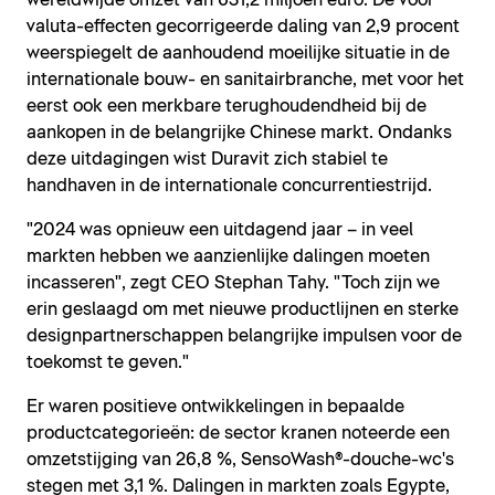
wereldwijde omzet van 631,2 miljoen euro. De voor
valuta-effecten gecorrigeerde daling van 2,9 procent
weerspiegelt de aanhoudend moeilijke situatie in de
internationale bouw- en sanitairbranche, met voor het
eerst ook een merkbare terughoudendheid bij de
aankopen in de belangrijke Chinese markt. Ondanks
deze uitdagingen wist Duravit zich stabiel te
handhaven in de internationale concurrentiestrijd.
"2024 was opnieuw een uitdagend jaar – in veel
markten hebben we aanzienlijke dalingen moeten
incasseren", zegt CEO Stephan Tahy. "Toch zijn we
erin geslaagd om met nieuwe productlijnen en sterke
designpartnerschappen belangrijke impulsen voor de
toekomst te geven."
Er waren positieve ontwikkelingen in bepaalde
productcategorieën: de sector kranen noteerde een
omzetstijging van 26,8 %, SensoWash®-douche-wc's
stegen met 3,1 %. Dalingen in markten zoals Egypte,