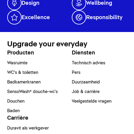
Design
Wellbeing
Excellence
Responsibility
Upgrade your everyday
Producten
Diensten
Wasruimte
Technisch advies
WC's & toiletten
Pers
Badkamerkranen
Duurzaamheid
SensoWash® douche-wc's
Job & carrière
Douchen
Veelgestelde vragen
Baden
Carrière
Duravit als werkgever