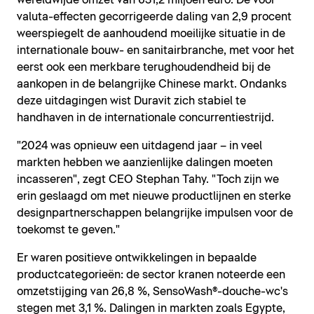
wereldwijde omzet van 631,2 miljoen euro. De voor
valuta-effecten gecorrigeerde daling van 2,9 procent
weerspiegelt de aanhoudend moeilijke situatie in de
internationale bouw- en sanitairbranche, met voor het
eerst ook een merkbare terughoudendheid bij de
aankopen in de belangrijke Chinese markt. Ondanks
deze uitdagingen wist Duravit zich stabiel te
handhaven in de internationale concurrentiestrijd.
"2024 was opnieuw een uitdagend jaar – in veel
markten hebben we aanzienlijke dalingen moeten
incasseren", zegt CEO Stephan Tahy. "Toch zijn we
erin geslaagd om met nieuwe productlijnen en sterke
designpartnerschappen belangrijke impulsen voor de
toekomst te geven."
Er waren positieve ontwikkelingen in bepaalde
productcategorieën: de sector kranen noteerde een
omzetstijging van 26,8 %, SensoWash®-douche-wc's
stegen met 3,1 %. Dalingen in markten zoals Egypte,