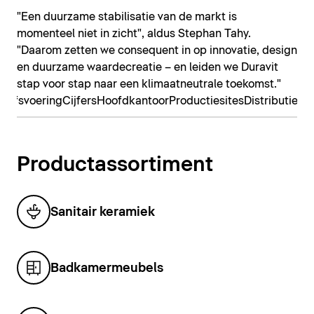
"Een duurzame stabilisatie van de markt is
momenteel niet in zicht", aldus Stephan Tahy.
"Daarom zetten we consequent in op innovatie, design
en duurzame waardecreatie – en leiden we Duravit
stap voor stap naar een klimaatneutrale toekomst."
rijfsvoering
Cijfers
Hoofdkantoor
Productiesites
Distributiebe
Productassortiment
Sanitair keramiek
Badkamermeubels