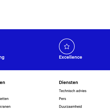
ng
Excellence
ten
Diensten
Technisch advies
letten
Pers
kranen
Duurzaamheid