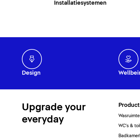
Installatiesystemen
Design
Wellbei
Upgrade your
Produc
Wasruimte
everyday
WC's & toi
Badkamer