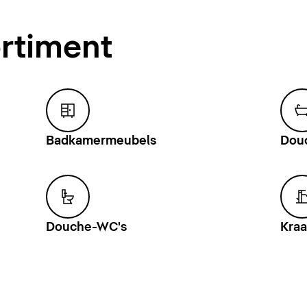
rtiment
Badkamermeubels
Dou
Douche-WC's
Kraa