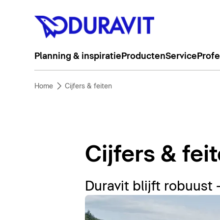
Planning & inspiratie
Producten
Service
Profe
Home
Cijfers & feiten
Cijfers & fei
Duravit blijft robuust