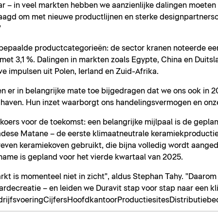
r – in veel markten hebben we aanzienlijke dalingen moeten
slaagd om met nieuwe productlijnen en sterke designpartners
"
 bepaalde productcategorieën: de sector kranen noteerde ee
t 3,1 %. Dalingen in markten zoals Egypte, China en Duitsl
impulsen uit Polen, Ierland en Zuid-Afrika.
er in belangrijke mate toe bijgedragen dat we ons ook in 2
ven. Hun inzet waarborgt ons handelingsvermogen en onze 
p koers voor de toekomst: een belangrijke mijlpaal is de gepla
nadese Matane – de eerste klimaatneutrale keramiekproductie
reven keramiekoven gebruikt, die bijna volledig wordt aange
name is gepland voor het vierde kwartaal van 2025.
rkt is momenteel niet in zicht", aldus Stephan Tahy. "Daaro
rdecreatie – en leiden we Duravit stap voor stap naar een k
rijfsvoering
Cijfers
Hoofdkantoor
Productiesites
Distributiebe