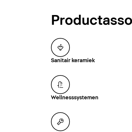
Productasso
Sanitair keramiek
Wellnesssystemen