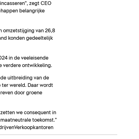
 incasseren", zegt CEO
chappen belangrijke
n omzetstijging van 26,8
and konden gedeeltelijk
024 in de veeleisende
verdere ontwikkeling.
nde uitbreiding van de
 ter wereld. Daar wordt
dreven door groene
m zetten we consequent in
limaatneutrale toekomst."
drijven
Verkoopkantoren