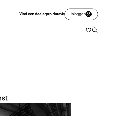
Vind een dealer
pro.duravit
Inloggen
mst