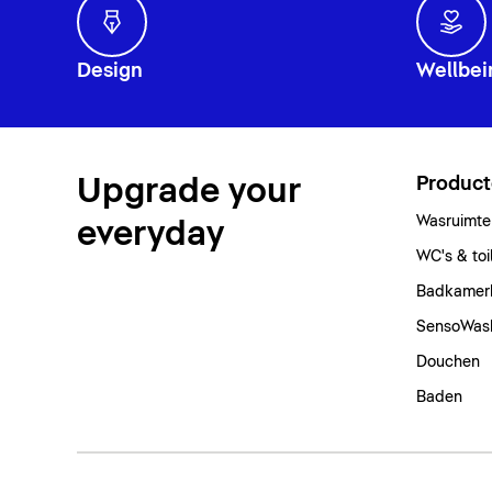
Design
Wellbei
Upgrade your
Produc
Wasruimte
everyday
WC's & toi
Badkamer
SensoWas
Douchen
Baden