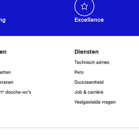
ng
Excellence
ten
Diensten
Technisch advies
letten
Pers
kranen
Duurzaamheid
h® douche-wc's
Job & carrière
Veelgestelde vragen