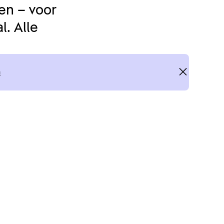
en – voor
. Alle
n