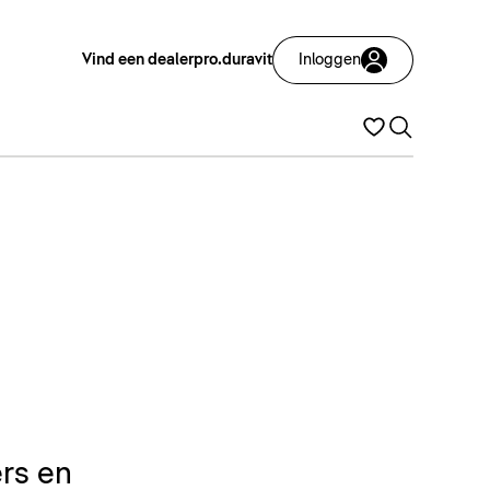
Vind een dealer
pro.duravit
Inloggen
rs en