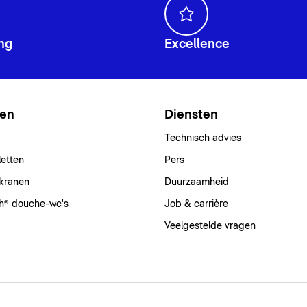
ng
Excellence
ten
Diensten
Technisch advies
letten
Pers
kranen
Duurzaamheid
h® douche-wc's
Job & carrière
Veelgestelde vragen