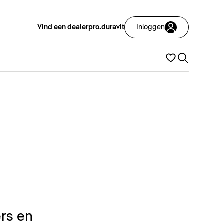
Vind een dealer
pro.duravit
Inloggen
rs en