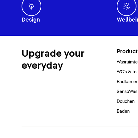
Design
Wellbei
Upgrade your
Produc
Wasruimte
everyday
WC's & toi
Badkamer
SensoWas
Douchen
Baden