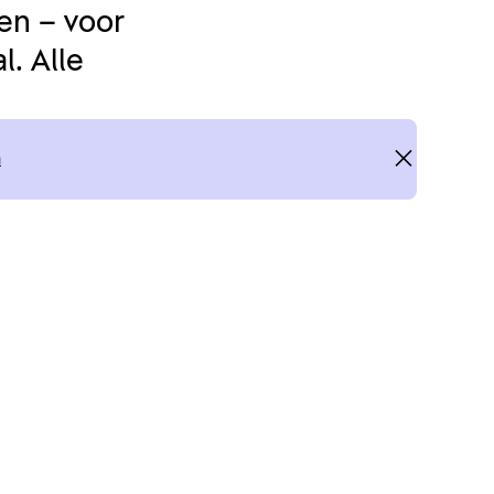
en – voor
. Alle
n