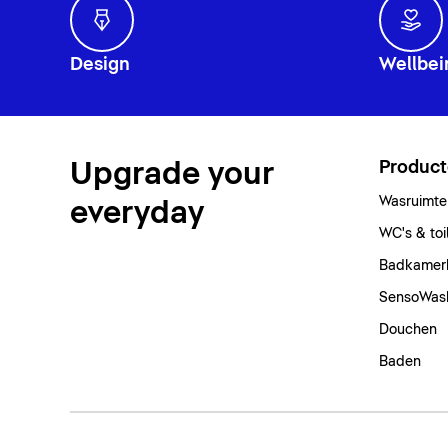
Design
Wellbei
Upgrade your
Produc
Wasruimte
everyday
WC's & toi
Badkamer
SensoWas
Douchen
Baden