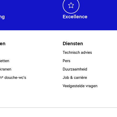
ng
Excellence
ten
Diensten
Technisch advies
letten
Pers
kranen
Duurzaamheid
h® douche-wc's
Job & carrière
Veelgestelde vragen