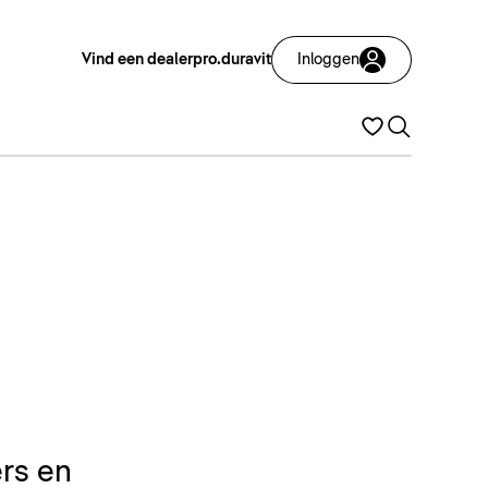
Vind een dealer
pro.duravit
Inloggen
rs en