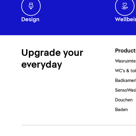
Design
Wellbei
Upgrade your
Produc
Wasruimte
everyday
WC's & toi
Badkamer
SensoWas
Douchen
Baden