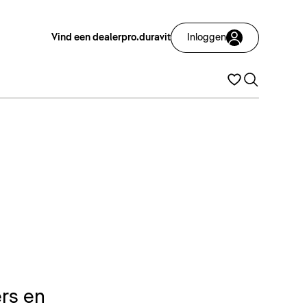
Vind een dealer
pro.duravit
Inloggen
rs en