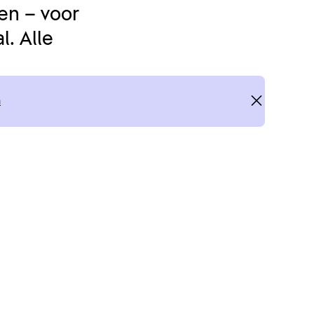
en – voor
. Alle
n