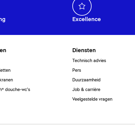
ng
Excellence
ten
Diensten
Technisch advies
letten
Pers
kranen
Duurzaamheid
h® douche-wc's
Job & carrière
Veelgestelde vragen