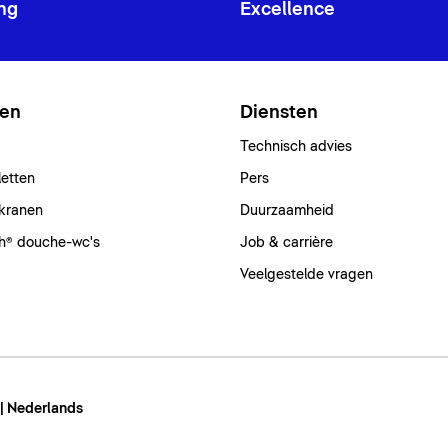
ng
Excellence
ten
Diensten
Technisch advies
letten
Pers
kranen
Duurzaamheid
h® douche-wc's
Job & carrière
Veelgestelde vragen
 | Nederlands