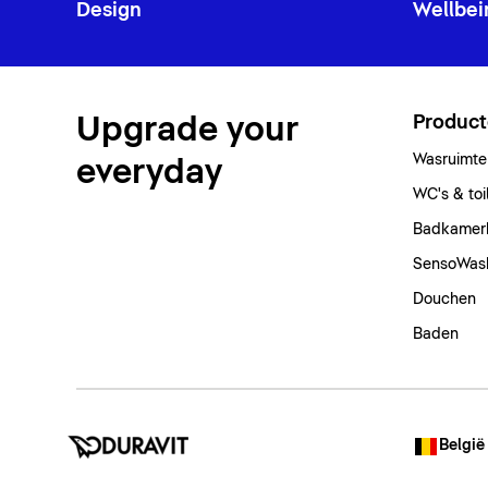
Design
Wellbei
Upgrade your
Produc
Wasruimte
everyday
WC's & toi
Badkamer
SensoWas
Douchen
Baden
België