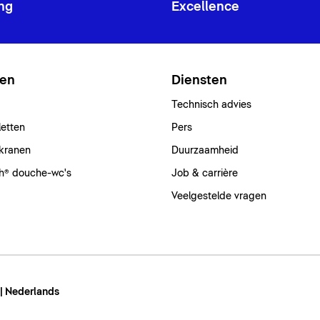
ng
Excellence
ten
Diensten
Technisch advies
letten
Pers
kranen
Duurzaamheid
h® douche-wc's
Job & carrière
Veelgestelde vragen
 | Nederlands