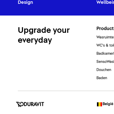
Design
Wellbei
Upgrade your
Produc
Wasruimte
everyday
WC's & toi
Badkamer
SensoWas
Douchen
Baden
België