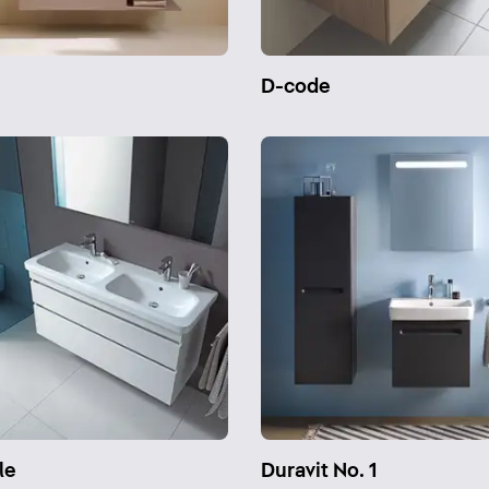
n
D-code
le
Duravit No. 1