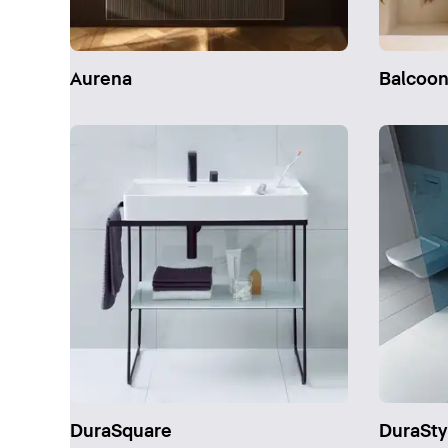
Aurena
Balcoo
DuraSquare
DuraSty