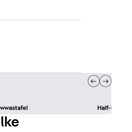
wwastafel
Half-inbouw
elke