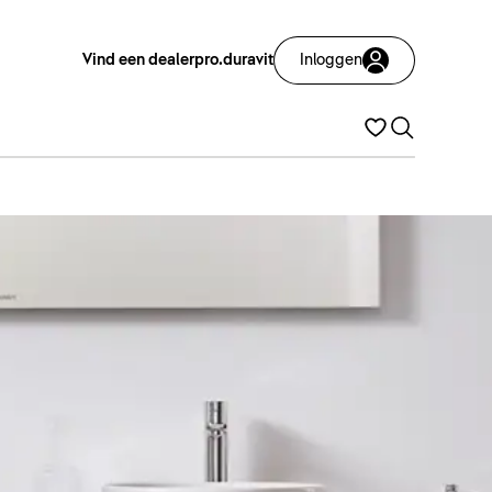
Vind een dealer
pro.duravit
Inloggen