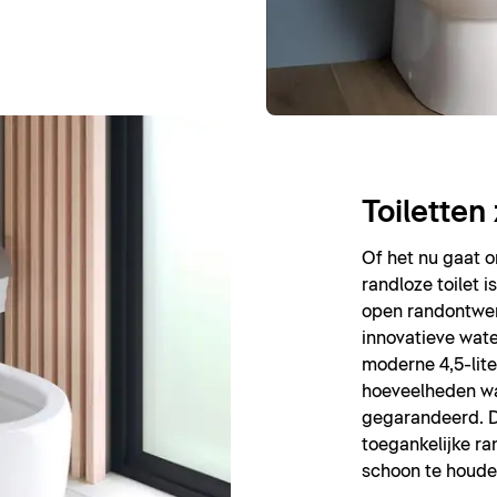
Toiletten
Of het nu gaat o
randloze toilet i
open randontwer
innovatieve wate
moderne 4,5-liter
hoeveelheden wa
gegarandeerd. D
toegankelijke ra
schoon te houde