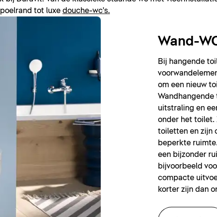
poelrand tot luxe
douche-wc's.
Wand-W
Bij hangende to
voorwandelement
om een nieuw toi
Wandhangende to
uitstraling en e
onder het toilet
toiletten en zij
beperkte ruimte.
een bijzonder r
bijvoorbeeld voo
compacte uitvoe
korter zijn dan 