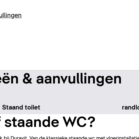
ullingen
ën & aanvullingen
Staand toilet
randl
 staande WC?
ook bij Duravit. Van de klassieke staande wc met vloerinstallat