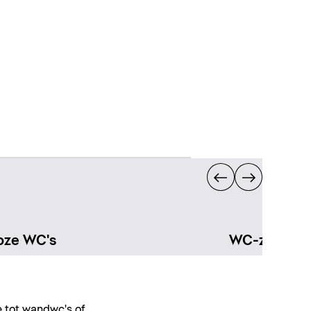
oze WC's
WC-zitinge
ie tot wandwc's of