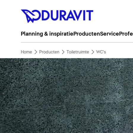
Planning & inspiratie
Producten
Service
Profe
Home
Producten
Toiletruimte
WC's