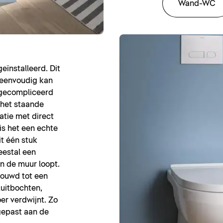
Wand-WC
eïnstalleerd. Dit
g eenvoudig kan
ngecompliceerd
 het staande
atie met direct
is het een echte
it één stuk
eestal een
 in de muur loopt.
ouwd tot een
luitbochten,
oer verdwijnt. Zo
gepast aan de