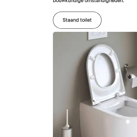
bouwkundige omstandigheden.
Staand toilet