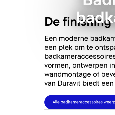
Bad
badk
De finishin
Een moderne badkamer
een plek om te ontspa
badkameraccessoires 
vormen, ontwerpen in 
wandmontage of beves
van Duravit biedt een
Alle badkameraccessoires weer