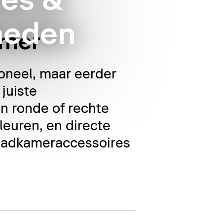
es &
heden
amer
oneel, maar eerder
juiste
n ronde of rechte
leuren, en directe
 badkameraccessoires