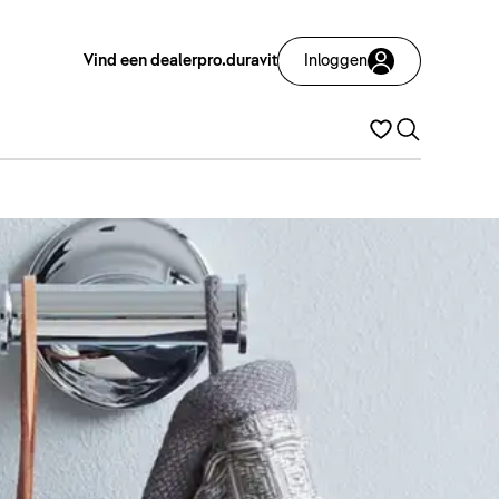
Vind een dealer
pro.duravit
Inloggen