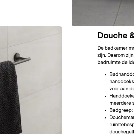
Douche &
De badkamer moe
zijn. Daarom zij
badruimte de id
Badhanddoe
handdoeks
voor aan d
Handdoeke
meerdere 
Badgreep: 
Doucheman
ruimtebes
douchegelfl