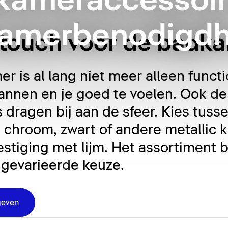
kameraccessoir
amerbenodigd
g touch voor de badk
 is al lang niet meer alleen functi
nnen en je goed te voelen. Ook de 
dragen bij aan de sfeer. Kies tusse
chroom, zwart of andere metallic k
tiging met lijm. Het assortiment
 gevarieerde keuze.
geven