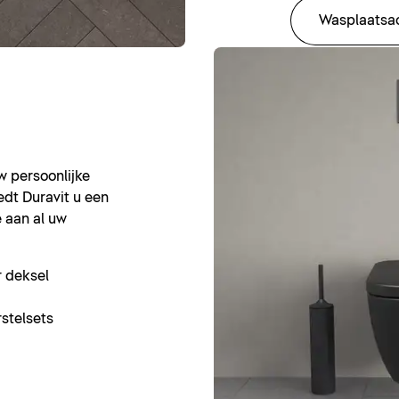
Wasplaatsa
uw persoonlijke
dt Duravit u een
e aan al uw
r deksel
stelsets