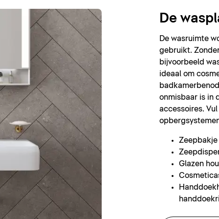
De waspl
De wasruimte wo
gebruikt. Zonder
bijvoorbeeld wa
ideaal om cosme
badkamerbenodi
onmisbaar is in 
accessoires. Vul
opbergsystemen
Zeepbakje
Zeepdispe
Glazen hou
Cosmetica
Handdoekh
handdoekr