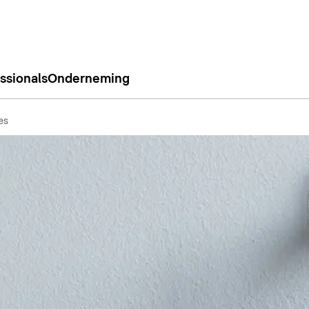
ssionals
Onderneming
es