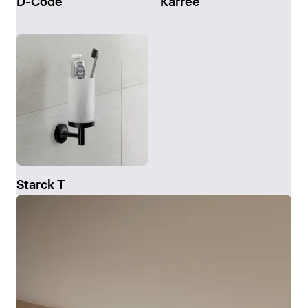
D-Code
Karree
Starck T