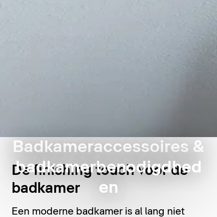
Badkameraccessoires &
badkamerbenodigdhed
De finishing touch voor de
en
badkamer
Een moderne badkamer is al lang niet