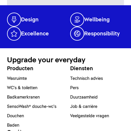
Design
Wellbeing
Excellence
Responsibility
Upgrade your everyday
Producten
Diensten
Wasruimte
Technisch advies
WC's & toiletten
Pers
Badkamerkranen
Duurzaamheid
SensoWash® douche-wc's
Job & carrière
Douchen
Veelgestelde vragen
Baden