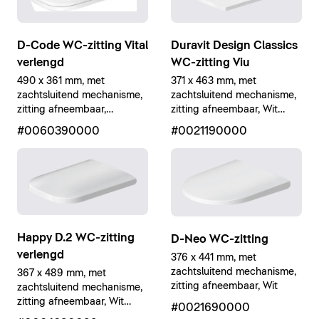
D-Code WC-zitting Vital
Duravit Design Classics
verlengd
WC-zitting Viu
490 x 361 mm, met
371 x 463 mm, met
zachtsluitend mechanisme,
zachtsluitend mechanisme,
zitting afneembaar,
zitting afneembaar, Wit
barrièrevrije uitvoering, Wit
Hoogglans
#0060390000
#0021190000
Hoogglans
Happy D.2 WC-zitting
D-Neo WC-zitting
verlengd
376 x 441 mm, met
zachtsluitend mechanisme,
367 x 489 mm, met
zitting afneembaar, Wit
zachtsluitend mechanisme,
zitting afneembaar, Wit
#0021690000
Hoogglans