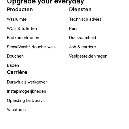
Upgrade your everyday
Producten
Diensten
Wasruimte
Technisch advies
WC's & toiletten
Pers
Badkamerkranen
Duurzaamheid
SensoWash® douche-wc's
Job & carrière
Douchen
Veelgestelde vragen
Baden
Carrière
Duravit als werkgever
Instapmogelijkheden
Opleiding bij Duravit
Vacatures