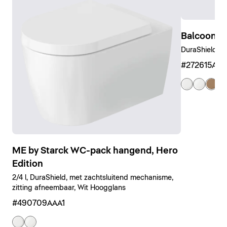
Balcoon W
DuraShield, C
#272615AM
ME by Starck WC-pack hangend, Hero
Edition
2/4 l, DuraShield, met zachtsluitend mechanisme,
zitting afneembaar, Wit Hoogglans
#490709AAA1