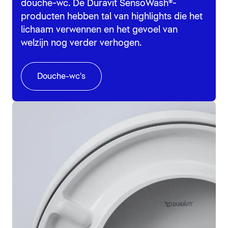
douche-wc. De Duravit SensoWash®-
producten hebben tal van highlights die het
lichaam verwennen en het gevoel van
welzijn nog verder verhogen.
Douche-wc's