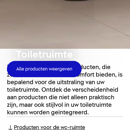
Toiletruimte
De keuze van de juiste producten, die
Alle producten weergeven
zowel functionaliteit als comfort bieden, is
bepalend voor de uitstraling van uw
toiletruimte. Ontdek de verscheidenheid
aan producten die niet alleen praktisch
zijn, maar ook stijlvol in uw toiletruimte
kunnen worden geïntegreerd.
Producten voor de wc-ruimte