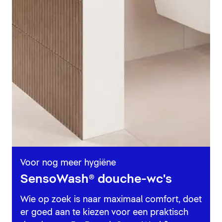
Voor nog meer hygiëne
SensoWash® douche-wc's
Wie op zoek is naar maximaal comfort, doet
er goed aan te kiezen voor een praktisch