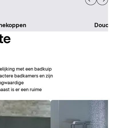
hekoppen
Douchesys
te
elijking met een badkuip
pactere badkamers en zijn
oogwaardige
ast is er een ruime