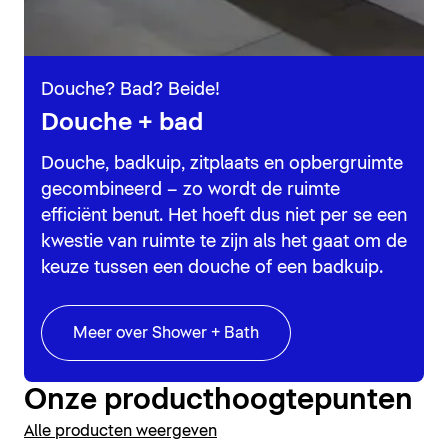
Douche? Bad? Beide!
Douche + bad
Douche, badkuip, zitplaats en opbergruimte
gecombineerd – zo wordt de ruimte
efficiënt benut. Het hoeft dus niet per se een
kwestie van ruimte te zijn als het gaat om de
keuze tussen een douche of een badkuip.
Meer over Shower + Bath
Onze producthoogtepunten
Alle producten weergeven