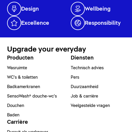
Design
Wellbeing
Excellence
Responsibility
Upgrade your everyday
Producten
Diensten
Wasruimte
Technisch advies
WC's & toiletten
Pers
Badkamerkranen
Duurzaamheid
SensoWash® douche-wc's
Job & carrière
Douchen
Veelgestelde vragen
Baden
Carrière