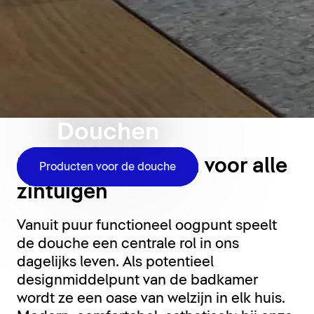
Douchen
Douchemomenten voor alle
Producten voor de douche
zintuigen
Vanuit puur functioneel oogpunt speelt
de douche een centrale rol in ons
dagelijks leven. Als potentieel
designmiddelpunt van de badkamer
wordt ze een oase van welzijn in elk huis.