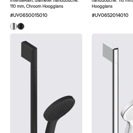
IntenseRain, diameter handdouche:
handdouche: 110 mm
110 mm, Chroom Hoogglans
Hoogglans
#UV0650015010
#UV0652014010