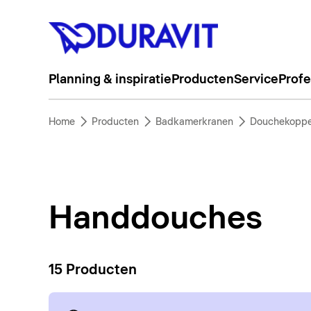
Planning & inspiratie
Producten
Service
Profe
Home
Producten
Badkamerkranen
Douchekopp
Handdouches
15 Producten