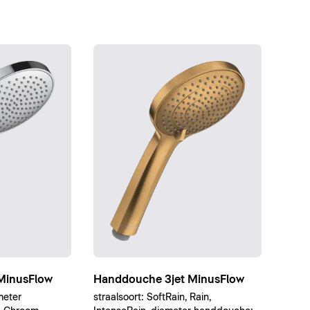
MinusFlow
Handdouche 3jet MinusFlow
meter
straalsoort: SoftRain, Rain,