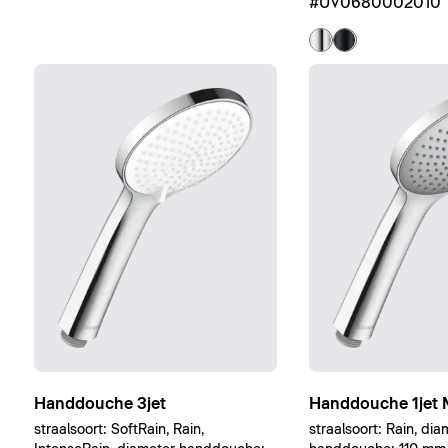
#UV0680002010
Handdouche 3jet
Handdouche 1jet 
straalsoort: SoftRain, Rain,
straalsoort: Rain, dia