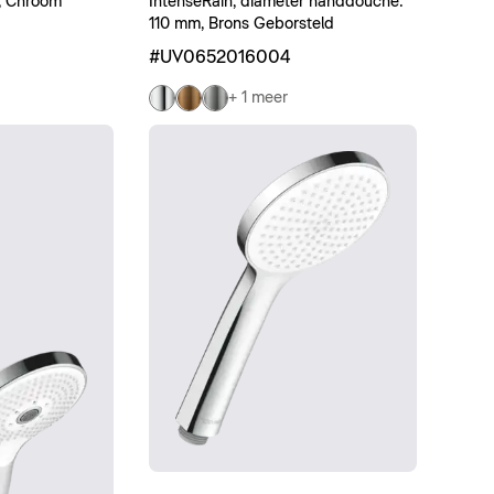
, Chroom
IntenseRain, diameter handdouche:
110 mm, Brons Geborsteld
#UV0652016004
+ 1 meer