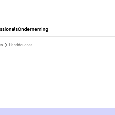
ssionals
Onderneming
en
Handdouches