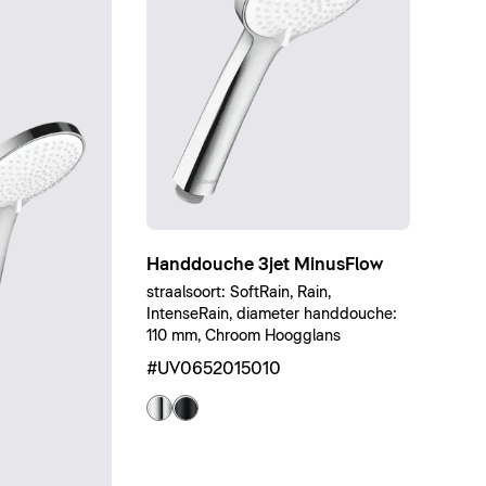
Handdouche 3jet MinusFlow
straalsoort: SoftRain, Rain,
IntenseRain, diameter handdouche:
110 mm, Chroom Hoogglans
#UV0652015010