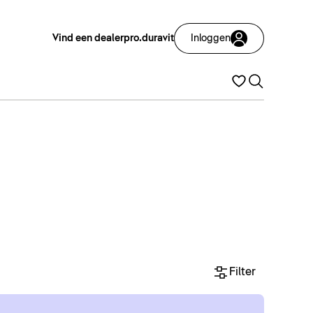
Vind een dealer
pro.duravit
Inloggen
Filter