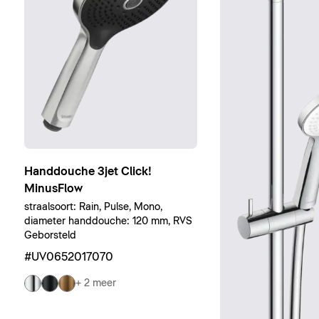
Handdouche 3jet Click!
MinusFlow
straalsoort: Rain, Pulse, Mono,
diameter handdouche: 120 mm, RVS
Geborsteld
#UV0652017070
+ 2 meer