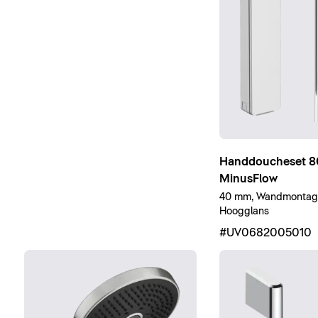
Handdoucheset 80
MinusFlow
40 mm, Wandmontag
Hoogglans
#UV0682005010