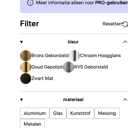
Meer informatie alleen voor
PRO-gebruiker
Filter
Resetten
kleur
Brons Geborsteld
Chroom Hoogglans
Goud Gepolijst
RVS Geborsteld
Zwart Mat
materiaal
Aluminium
Glas
Kunststof
Messing
Metalen