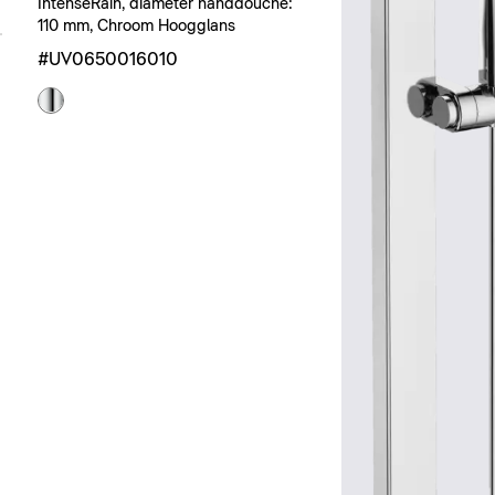
IntenseRain, diameter handdouche:
110 mm, Chroom Hoogglans
#UV0650016010