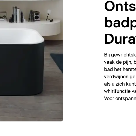
Ont
badp
Dura
Bij gewrichtsk
vaak de pijn,
bad het herst
verdwijnen gem
als u zich kun
whirlfunctie v
Voor ontspanni