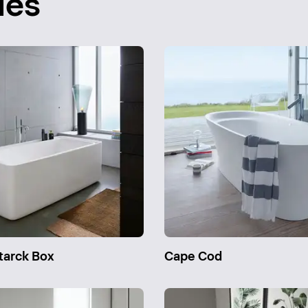
ies
tarck Box
Cape Cod