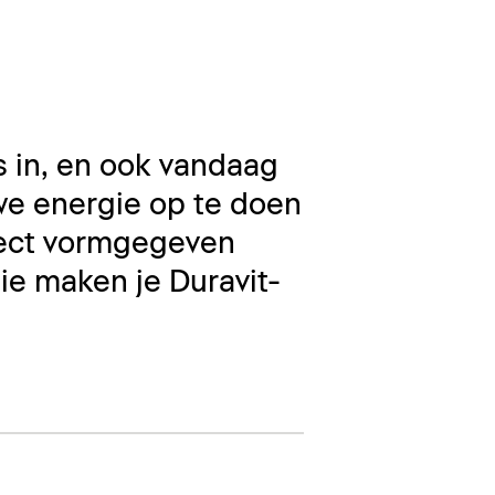
s in, en ook vandaag
we energie op te doen
fect vormgegeven
tie maken je Duravit-
.