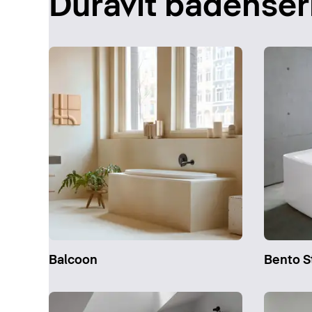
Duravit badenser
Balcoon
Bento S