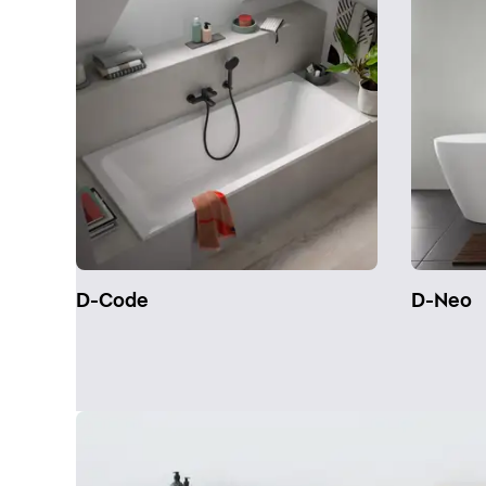
D-Code
D-Neo