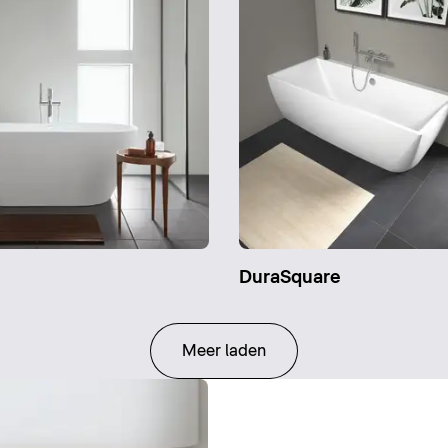
DuraSquare
Meer laden