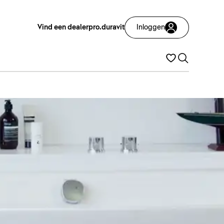
Vind een dealer
pro.duravit
Inloggen