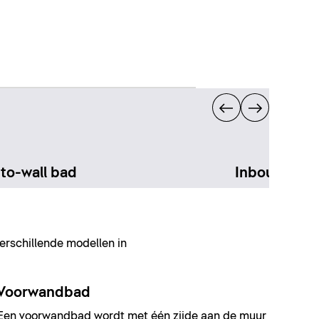
to-wall bad
Inbouwbad
erschillende modellen in
Voorwandbad
Een
voorwandbad
wordt met één zijde aan de muur