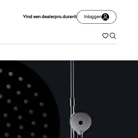
Vind een dealer
pro.duravit
Inloggen