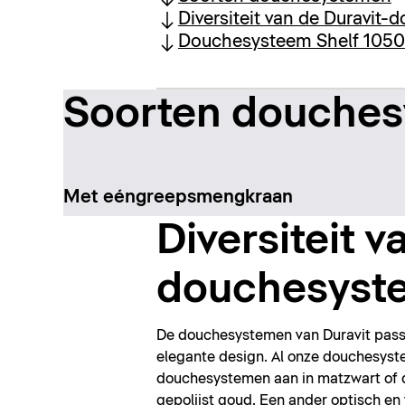
Diversiteit van de Duravit
Douchesysteem Shelf 1050
Soorten douche
Met eéngreepsmengkraan
Diversiteit v
douchesyst
De douchesystemen van Duravit passe
elegante design. Al onze douchesyste
douchesystemen aan in matzwart of d
gepolijst goud. Een ander optisch en