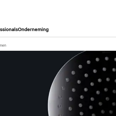
ssionals
Onderneming
men