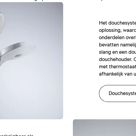
Het douchesyste
oplossing, waard
onderdelen ove
bevatten nameli
slang en een do
douchehouder. O
met thermostaat
afhankelijk van 
Douchesyst