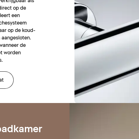
erkrijgbaar als
irect op de
eert een
uchesysteem
aar op de koud-
 aangesloten.
 wanneer de
et worden
s.
at
 badkamer