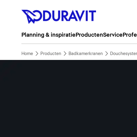
Planning & inspiratie
Producten
Service
Profe
Home
Producten
Badkamerkranen
Douchesyste