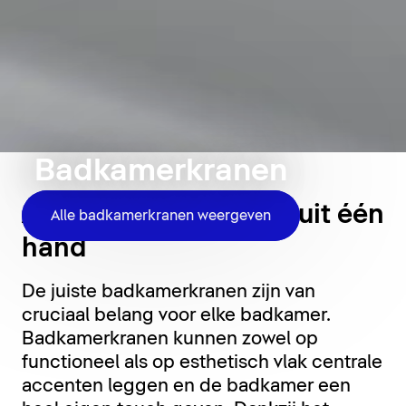
Badkamerkranen
Alle badkamerkranen uit één
Alle badkamerkranen weergeven
hand
De juiste badkamerkranen zijn van
cruciaal belang voor elke badkamer.
Badkamerkranen kunnen zowel op
functioneel als op esthetisch vlak centrale
accenten leggen en de badkamer een