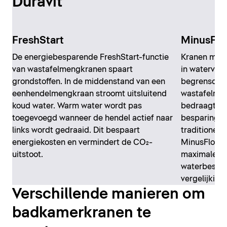
Duravit
FreshStart
MinusFlo
De energiebesparende FreshStart-functie
Kranen met 
van wastafelmengkranen spaart
in waterver
grondstoffen. In de middenstand van een
begrensd, w
eenhendelmengkraan stroomt uitsluitend
wastafelmen
koud water. Warm water wordt pas
bedraagt. D
toegevoegd wanneer de hendel actief naar
besparing v
links wordt gedraaid. Dit bespaart
traditionele
energiekosten en vermindert de CO₂-
MinusFlow-
uitstoot.
maximale do
waterbespar
vergelijking
Verschillende manieren om
badkamerkranen te