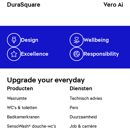
DuraSquare
Vero Air
Design
Wellbeing
Excellence
Responsibility
Upgrade your everyday
Producten
Diensten
Wasruimte
Technisch advies
WC's & toiletten
Pers
Badkamerkranen
Duurzaamheid
SensoWash® douche-wc's
Job & carrière