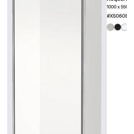
1000 x 550 x 
#XS060E0
+ 