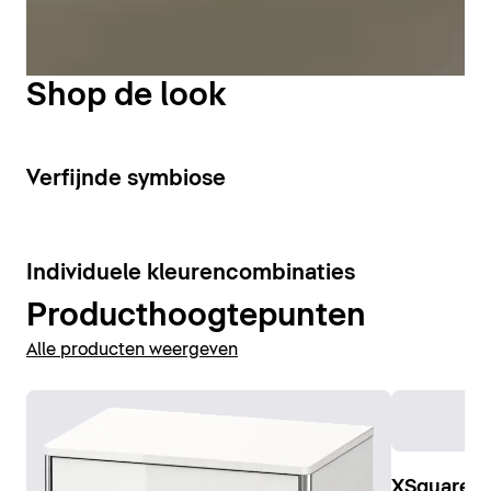
optimale verlichting van de wasplaats.
Wastafelonderkasten weergeven
Shop de look
Spiegel weergeven
Spiegelkast weergeven
3
Verfijnde symbiose
4
Individuele kleurencombinaties
Producthoogtepunten
Alle producten weergeven
XSquare C