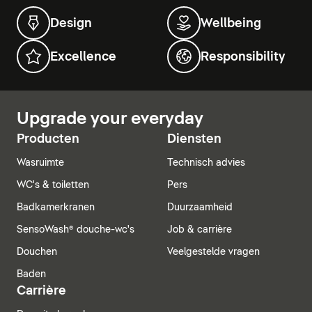
Design
Wellbeing
Excellence
Responsibility
Upgrade your everyday
Producten
Diensten
Wasruimte
Technisch advies
WC's & toiletten
Pers
Badkamerkranen
Duurzaamheid
SensoWash® douche-wc's
Job & carrière
Douchen
Veelgestelde vragen
Baden
Carrière