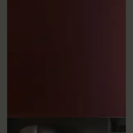
De uitgebreide reeks badkamermeubels uit de serie
White Tulip overtuigt door zijn ambachtelijke precisie
en verfijnde vormgeving. De
halfhoge kasten
en ook