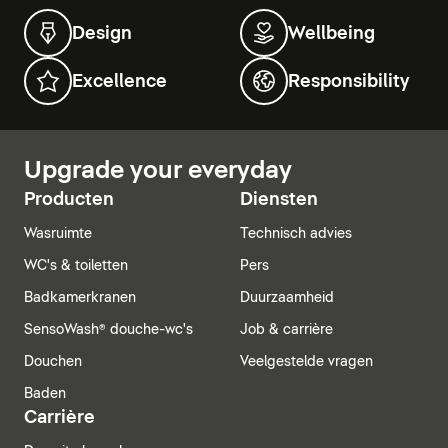
Design
Wellbeing
Excellence
Responsibility
Upgrade your everyday
Producten
Diensten
Wasruimte
Technisch advies
WC's & toiletten
Pers
Badkamerkranen
Duurzaamheid
SensoWash® douche-wc's
Job & carrière
Douchen
Veelgestelde vragen
Baden
Carrière