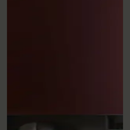
De uitgebreide reeks badkamermeubels uit de serie
White Tulip overtuigt door zijn ambachtelijke precisie
en verfijnde vormgeving. De
halfhoge kasten
en ook