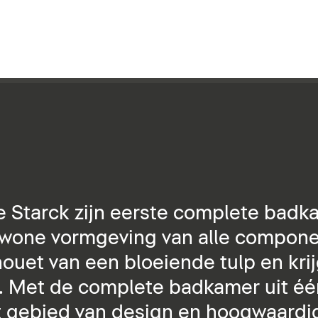
e Starck zijn eerste complete badk
wone vormgeving van alle compone
lhouet van een bloeiende tulp en kri
er. Met de complete badkamer uit éé
t gebied van design en hoogwaardige