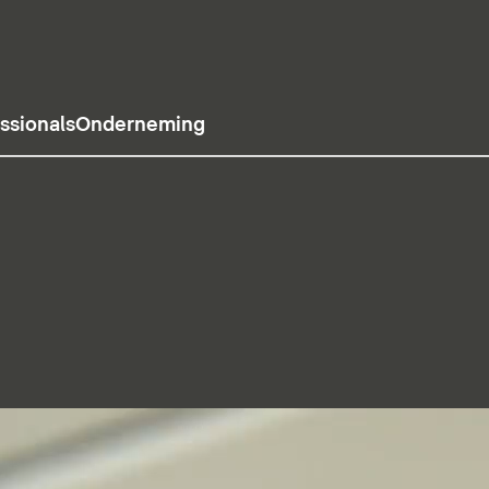
ssionals
Onderneming