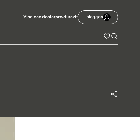
Vind een dealer
pro.duravit
Inloggen
Deze p