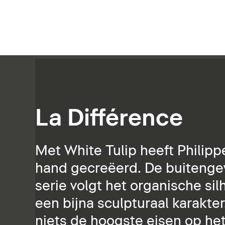
La Différence
Met White Tulip heeft Philipp
hand gecreëerd. De buitenge
serie volgt het organische si
een bijna sculpturaal karakt
niets de hoogste eisen op he