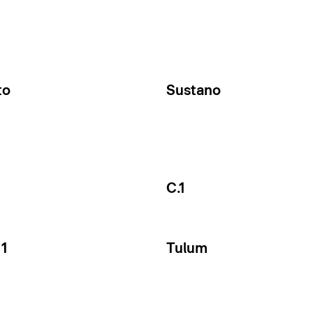
to
Sustano
C.1
1
Tulum