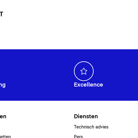
 T
ng
Excellence
ten
Diensten
Technisch advies
letten
Pers