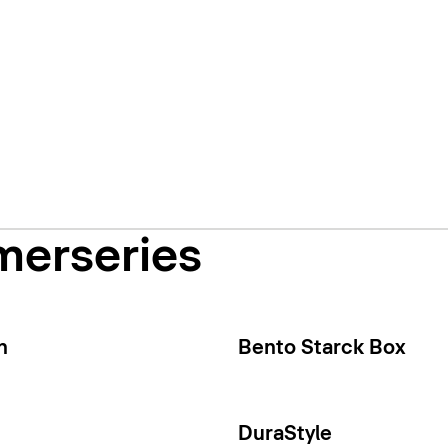
merseries
n
Bento Starck Box
DuraStyle