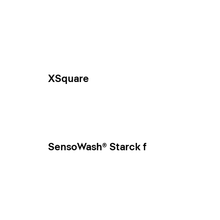
XSquare
SensoWash® Starck f