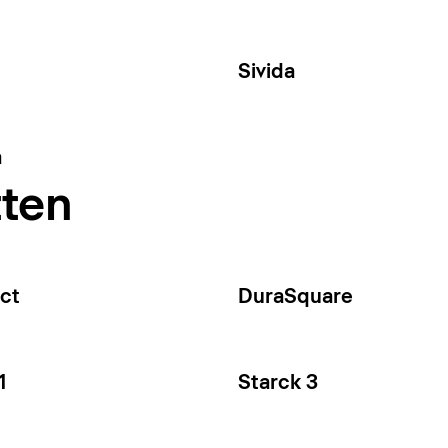
Sivida
a
tten
ct
DuraSquare
1
Starck 3