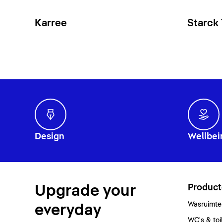
Karree
Starck
Design
Wellbei
Upgrade your
Produc
Wasruimte
everyday
WC's & toi