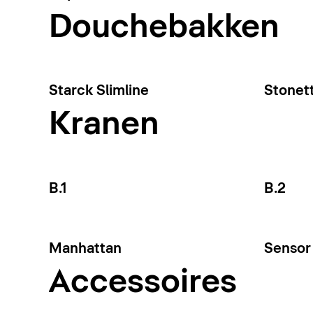
Douchebakken
Starck Slimline
Stonet
Kranen
B.1
B.2
Manhattan
Sensor 
Accessoires