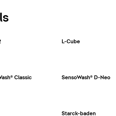
ls
2
L-Cube
ash® Classic
SensoWash® D-Neo
Starck-baden