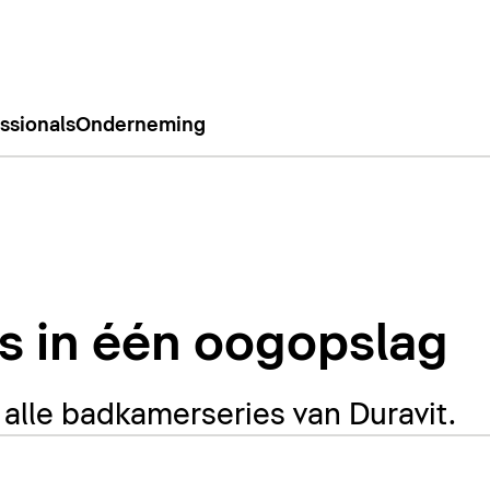
ssionals
Onderneming
es in één oogopslag
n alle badkamerseries van Duravit.