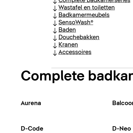
Complete badkamerseries
Wastafel en toiletten
Badkamermeubels
SensoWash®
Baden
Douchebakken
Kranen
Accessoires
Complete badka
Aurena
Balcoo
D-Code
D-Neo