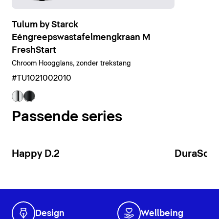
Tulum by Starck
Eéngreepswastafelmengkraan M
FreshStart
Chroom Hoogglans, zonder trekstang
#TU1021002010
Passende series
Happy D.2
DuraSqu
Design
Wellbeing