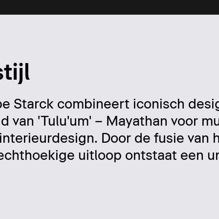
ijl
pe Starck combineert iconisch des
d van 'Tulu'um' – Mayathan voor muu
interieurdesign. Door de fusie van 
echthoekige uitloop ontstaat een u