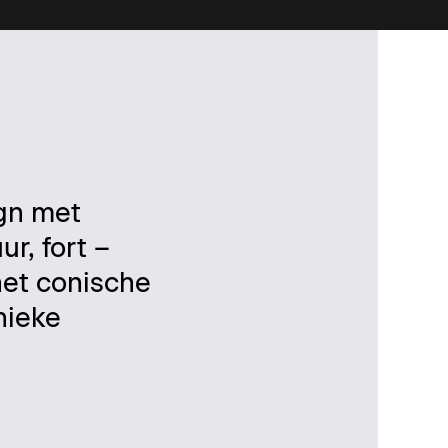
ign met
r, fort –
het conische
nieke