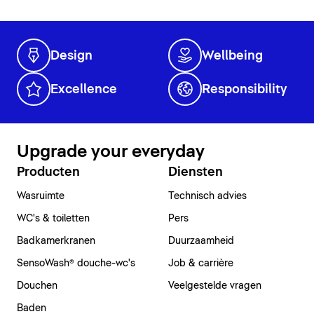
Design
Wellbeing
Excellence
Responsibility
Upgrade your everyday
Producten
Diensten
Wasruimte
Technisch advies
WC's & toiletten
Pers
Badkamerkranen
Duurzaamheid
SensoWash® douche-wc's
Job & carrière
Douchen
Veelgestelde vragen
Baden