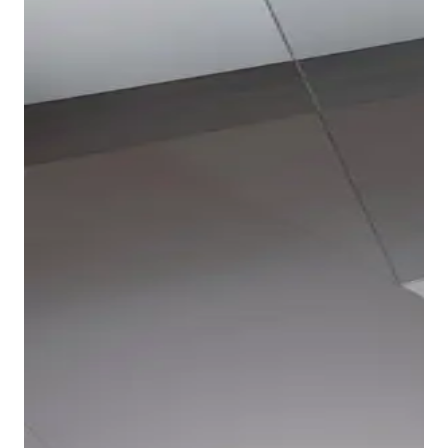
De verschillende kleuren zorgen voor optische
hoogtepunten. De Douchebak is verkrijgbaar in de
kleuren wit, beton en antraciet, zodat hij met zoveel