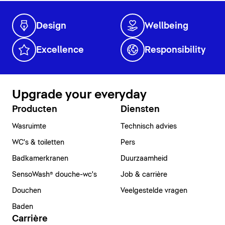
Design
Wellbeing
Excellence
Responsibility
Upgrade your everyday
Producten
Diensten
Wasruimte
Technisch advies
WC's & toiletten
Pers
Badkamerkranen
Duurzaamheid
SensoWash® douche-wc's
Job & carrière
Douchen
Veelgestelde vragen
Baden
Carrière