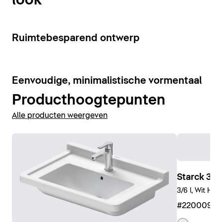
look
ruimtebesparend.
badkamer. Het assortiment wordt aangevuld met
bijpassende staande of wandbidets.
Urinoirs weergeven
10
Ruimtebesparend ontwerp
WC's en bidets weergeven
6
Eenvoudige, minimalistische vormentaal
Producthoogtepunten
Alle producten weergeven
Starck 3 
3/6 l, Wit Ho
#2200090