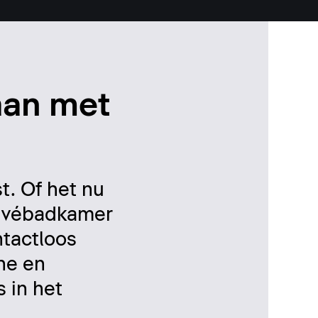
aan met
t. Of het nu
privébadkamer
ntactloos
ne en
 in het