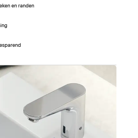
eken en randen
ing
besparend