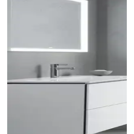
Duravit ME by Starck-WC's zijn verkrijgbaar als
hangende variant en als staande variant en met
verschillende spoeltechnologieën. Alle WC's hebben