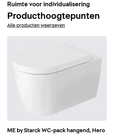
2
Ruimte voor individualisering
SensoWash® Stack f
Douche-WC-zitting. De WC's zijn
bovendien voorzien van de antibacteriële en
Producthoogtepunten
Bidets weergeven
onderhoudsvriendelijke keramische coating
Alle producten weergeven
DuraShield
®.
WC's weergeven
ME by Starck WC-pack hangend, Hero